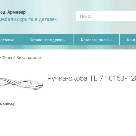
род:
Армавир
ебели скрыта в деталях....
оставка
Каталог продукции
Каталоги онлайн
Конт
/
Хиты
/
Хиты продаж
Ручка-скоба TL 7.10153-1
к списку