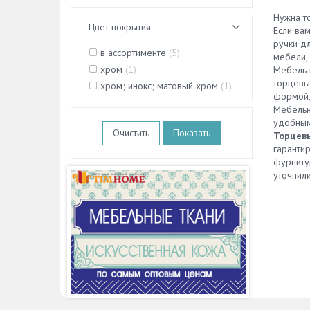
Нужна т
Цвет покрытия
Если ва
ручки дл
в ассортименте
(
5
)
мебели,
хром
(
1
)
Мебель 
торцевы
хром; инокс; матовый хром
(
1
)
формой,
Мебель
удобным
Очистить
Торцевы
гарантир
фурниту
уточнили