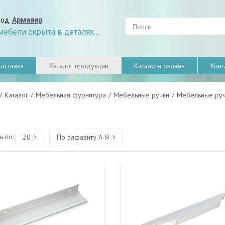
род:
Армавир
ебели скрыта в деталях....
оставка
Каталог продукции
Каталоги онлайн
Конт
/
Каталог
/
Мебельная фурнитура
/
Мебельные ручки
/
Мебельные руч
 по:
20
По алфавиту А-Я