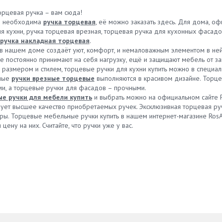
орцевая ручка – вам сюда!
м необходима
ручка торцевая
, её можно заказать здесь. Для дома, 
я кухни, ручка торцевая врезная, торцевая ручка для кухонных фасадо
ручка накладная торцевая
.
в нашем доме создаёт уют, комфорт, и немаловажным элементом в ней 
е постоянно принимают на себя нагрузку, ещё и защищают мебель от за
 размером и стилем, торцевые ручки для кухни купить можно в специа
ные
ручки врезные торцевые
выполняются в красивом дизайне. Торце
и, а торцевые ручки для фасадов – прочными.
е ручки для мебели купить
и выбрать можно на официальном сайте Р
ует высшее качество приобретаемых ручек. Эксклюзивная торцевая ручк
ры. Торцевые мебельные ручки купить в нашем интернет-магазине RosAk
 цену на них. Считайте, что ручки уже у вас.