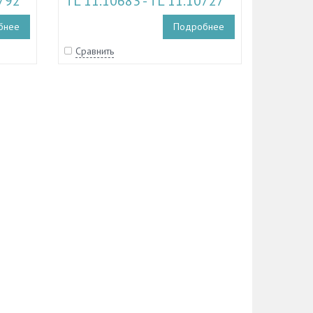
0792
TL 11.10683 - TL 11.10727
бнее
Подробнее
Сравнить