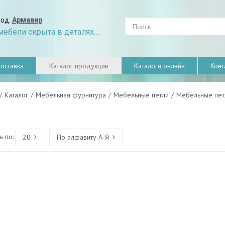
род:
Армавир
ебели скрыта в деталях....
оставка
Каталог продукции
Каталоги онлайн
Конт
/
Каталог
/
Мебельная фурнитура
/
Мебельные петли
/
Мебельные петл
 по:
20
По алфавиту А-Я