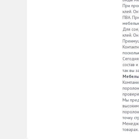
При про
клей. Он
ПВА. Пр
мебельн
Для сое
клей. Он
Преимущ
Контакт
поскольк
Сегодня
состав 
так вы з
Мебельн
Компани
поролон
провере
Мы пред
высоким 
поролон
точку ст
Менедже
товарах