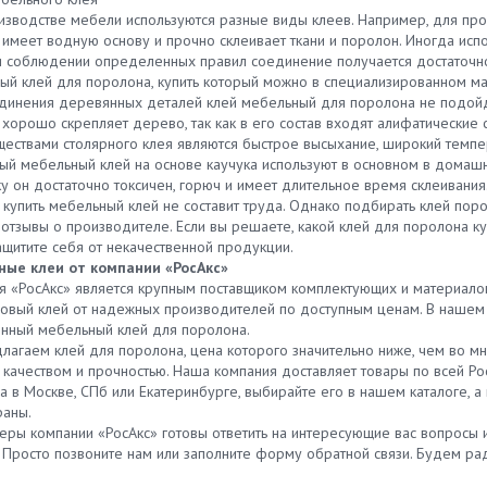
изводстве мебели используются разные виды клеев. Например, для пр
 имеет водную основу и прочно склеивает ткани и поролон. Иногда исп
и соблюдении определенных правил соединение получается достаточно
ый клей для поролона, купить который можно в специализированном ма
динения деревянных деталей клей мебельный для поролона не подойде
 хорошо скрепляет дерево, так как в его состав входят алифатические 
ествами столярного клея являются быстрое высыхание, широкий темпер
ный мебельный клей на основе каучука используют в основном в домашн
у он достаточно токсичен, горюч и имеет длительное время склеивания
 купить мебельный клей не составит труда. Однако подбирать клей пор
и отзывы о производителе. Если вы решаете, какой клей для поролона 
ащитите себя от некачественной продукции.
ые клеи от компании «РосАкс»
я «РосАкс» является крупным поставщиком комплектующих и материало
овый клей от надежных производителей по доступным ценам. В нашем к
нный мебельный клей для поролона.
лагаем клей для поролона, цена которого значительно ниже, чем во мн
качеством и прочностью. Наша компания доставляет товары по всей Рос
а в Москве, СПб или Екатеринбурге, выбирайте его в нашем каталоге, 
раны.
ры компании «РосАкс» готовы ответить на интересующие вас вопросы
. Просто позвоните нам или заполните форму обратной связи. Будем ра