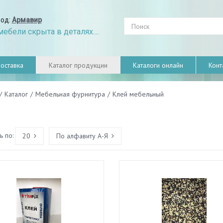
род:
Армавир
ебели скрыта в деталях....
оставка
Каталог продукции
Каталоги онлайн
Конт
/
Каталог
/
Мебельная фурнитура
/
Клей мебельный
 по:
20
По алфавиту А-Я