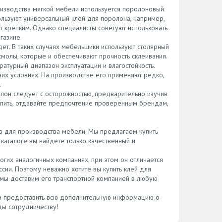
оизводства мягкой мебели используется поролоновый
ользуют универсальный клей для поролона, например,
 крепким. Однако специалисты советуют использовать
газине.
т. В таких случаях мебельщики используют столярный
смолы, которые и обеспечивают прочность склеивания.
атурный диапазон эксплуатации и влагостойкость.
их условиях. На производстве его применяют редко,
.
олон следует с осторожностью, предварительно изучив
купить, отдавайте предпочтение проверенным брендам,
в для производства мебели. Мы предлагаем купить
аталоге вы найдете только качественный и
огих аналогичных компаниях, при этом он отличается
сии. Поэтому неважно хотите вы купить клей для
а мы доставим его транспортной компанией в любую
 и предоставить всю дополнительную информацию о
ды сотрудничеству!