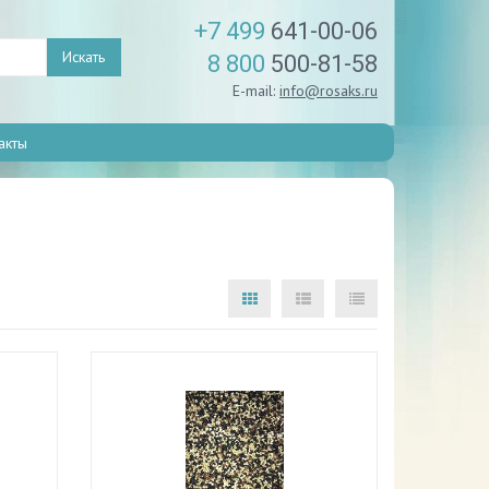
+7 499
641-00-06
Искать
8 800
500-81-58
E-mail:
info@rosaks.ru
акты