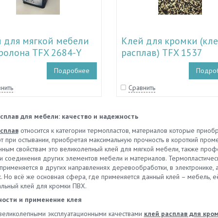
 для мягкой мебели
Клей для кромки (кл
ролона TFX 2684-Y
расплав) TFX 1537
Подробнее
Подро
нить
Сравнить
сплав для мебели: качество и надежность
сплав
относится к категории термопластов, материалов которые приобр
т при остывании, приобретая максимальную прочность в короткий пром
нным свойствам это великолепный клей для мягкой мебели, также про
и соединения других элементов мебели и материалов. Термопластически
применяется в других направлениях деревообработки, в электронике,
. Но всё же основная сфера, где применяется данный клей – мебель, её
альный клей для кромки ПВХ.
ости и применение клея
великолепными эксплуатационными качествами
клей расплав для кро