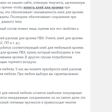
жно на нашем сайте, отличную текучесть, адгезионную
а причин чтобы
купить клей для кромки
при
ры, что обеспечивает смачиваемость клея для кромки
иданты. Последние обеспечивают сохранение при
 данного типа.
ный состав можно лишь оценив все его свойства и
лей расплав для кромки ПВХ. Учтите, клей для кромки
 ПП и т. д.).
адобится соответствующий клей для мебельной кромки.
для кромки ПВХ, купить который необходимо в том
леивание кромки. В другом случае потребителю
ощью горячего воздуха.
я мебели. У нас вы можете приобрести клей расплав
 для мебели. При любом выборе вы гарантированно
й для мягкой мебели остается наиболее популярным
жется ненадежным соединением, но на самом деле это
сокой степенью прочности и превосходит многие