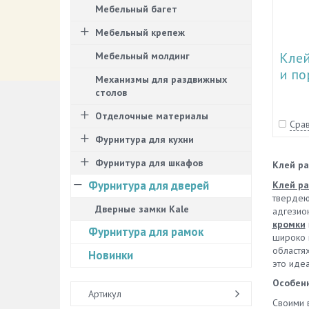
Мебельный багет
Мебельный крепеж
Клей
Мебельный молдинг
и по
Механизмы для раздвижных
столов
Отделочные материалы
Срав
Фурнитура для кухни
Фурнитура для шкафов
Клей ра
Фурнитура для дверей
Клей ра
твердею
Дверные замки Kale
адгезио
кромки
Фурнитура для рамок
широко 
областях
Новинки
это иде
Особенн
Артикул
Своими 