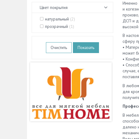
Именно 
Цвет покрытия
и когез
произво
натуральный
(
2
)
ДСП и д
прозрачный
(
1
)
высокой 
В настоя
сферу п
• Матери
Очистить
может бы
• Конфи
• Спосо
случае,
поставля
В любом
для кро
получит
Професс
В мебел
способо
далеко 
механич
Виды ме