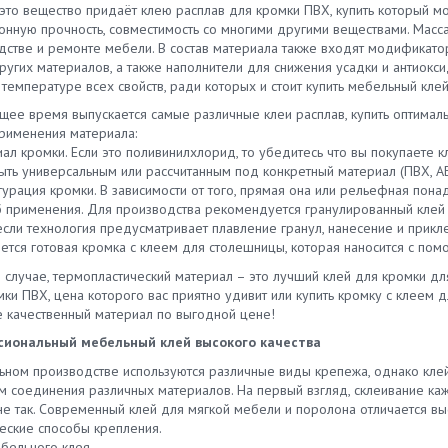
это вещество придаёт клею расплав для кромки ПВХ, купить который мо
ионную прочность, совместимость со многими другими веществами. Масс
дстве и ремонте мебели. В состав материала также входят модификато
ругих материалов, а также наполнители для снижения усадки и антиокс
температуре всех свойств, ради которых и стоит купить мебельный клей
щее время выпускается самые различные клеи расплав, купить оптималь
рименения материала:
ал кромки. Если это поливинилхлорид, то убедитесь что вы покупаете к
ть универсальным или рассчитанным под конкретный материал (ПВХ, АБС,
гурация кромки. В зависимости от того, прямая она или рельефная пон
б применения. Для производства рекомендуется гранулированный клей 
 если технология предусматривает плавление гранул, нанесение и прик
ется готовая кромка с клеем для столешницы, которая наносится с пом
 случае, термопластический материал – это лучший клей для кромки дл
мки ПВХ, цена которого вас приятно удивит или купить кромку с клеем
е качественный материал по выгодной цене!
иональный мебельный клей высокого качества
ьном производстве используются различные виды крепежа, однако кле
м соединения различных материалов. На первый взгляд, склеивание ка
не так. Современный клей для мягкой мебели и поролона отличается вы
еские способы крепления.
бельного клея