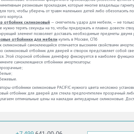
римитивным резиновым прокладкам, которые многие владельцы гарниту
 для того, чтобы уберечь от травм маленьких детей либо обезопасить 
ого корпуса.
р отбойник силиконовый
— смягчитель удара для мебели, — не тольк
е нужно терять секунды на то, чтобы придержать и плавно довести ство
ирующий элемент позволяет доставать необходимые предметы двумя р
новые отбойники для мебели
купить в Москве, СПб
к силиконовый самоклеющийся отличается высокими свойствами аморти
но силиконовый отбойник для дверей и створок представляет собой све
ся. Этой стороной отбойник демпфер фиксируется в наиболее функцио
тименте самоклеящиеся отбойники амортизаторы:
прозрачные;
белые;
бежевые.
торы-отбойники силиконовые PACIFIC нужного цвета несложно установит
овый отбойник для дверей для стекла предпочтителен прозрачный либо
лагаем оптимальные цены на накладки антиударные силиконовые. Доста
+7 499
641-00-06