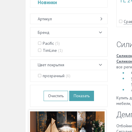
TL 2
Новинки
Артикул
Срав
Бренд
Сил
Pacific
(
5
)
TimLine
(
1
)
Силико
Силико
Цвет покрытия
все реги
прозрачный
(
6
)
Очистить
Купить 
мебели, 
Демп
Отбойни
Сегодня