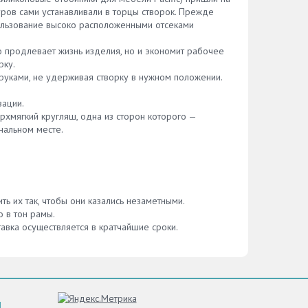
ров сами устанавливали в торцы створок. Прежде
пользование высоко расположенными отсеками
о продлевает жизнь изделия, но и экономит рабочее
рку.
уками, не удерживая створку в нужном положении.
зации.
рхмягкий кругляш, одна из сторон которого —
нальном месте.
ь их так, чтобы они казались незаметными.
 в тон рамы.
вка осуществляется в кратчайшие сроки.