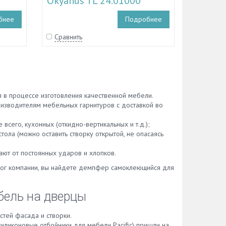
Okyanus TL 24.01000
бнее
Подробнее
Сравнить
 в процессе изготовления качественной мебели.
оизводителям мебельных гарнитуров с доставкой во
сего, кухонных (откидно-вертикальных и т.д.);
тола (можно оставить створку открытой, не опасаясь
ают от постоянных ударов и хлопков.
ог компании, вы найдете демпфер самоклеющийся для
бель на дверцы
тей фасада и створки.
иликоновые отбойники для мебели Pacific) пришли на