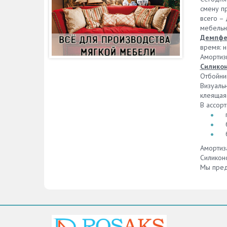
смену п
всего –
мебельн
Демпфе
время: н
Амортиз
Силико
Отбойни
Визуаль
клеящая
В ассор
Амортиза
Силикон
Мы пред