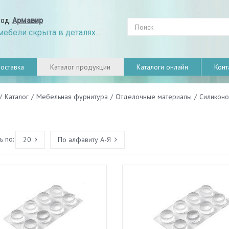
род:
Армавир
ебели скрыта в деталях....
оставка
Каталог продукции
Каталоги онлайн
Конт
/
Каталог
/
Мебельная фурнитура
/
Отделочные материалы
/
Силиконо
 по:
20
По алфавиту А-Я