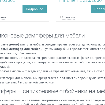
4.01001
TimLine TL 28.01000
Подробнее
Подро
нить
Сравнить
иконовые демпферы для мебели
новые демпферы
для мебели сегодня практически всегда используются
новый демпфер для мебели
, купить который мы предлагаем оптом пр
оны России, обеспечивает:
практичность использования креативно расположенных фасадов, прежде в
удобство в процессе, к примеру, приготовления пищи либо сервировки с
удара);
долговечность — фасады годами не утрачивают новый вид, т.к. не страд
демпферы для мебели мы предлагаем в большом выборе. Изучив катал
выполненной в различной стилистике.
феры – силиконовые отбойники на ме
к силиконовый — идеальный амортизатор, смягчающий контакт поверхнос
 силиконовые отбойники фабричного производства (особенно ценятся с