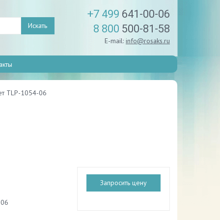
+7 499
641-00-06
Искать
8 800
500-81-58
E-mail:
info@rosaks.ru
акты
ет TLP-1054-06
Запросить цену
-06