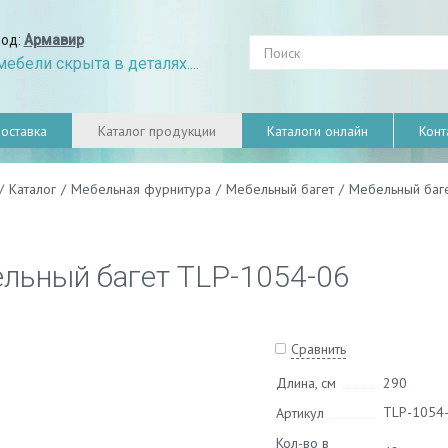
род:
Армавир
ебели скрыта в деталях....
оставка
Каталог продукции
Каталоги онлайн
Конт
/
Каталог
/
Мебельная фурнитура
/
Мебельный багет
/
Мебельный баг
льный багет TLP-1054-06
Сравнить
Длина, см
290
TLP-1054
Артикул
Кол-во в