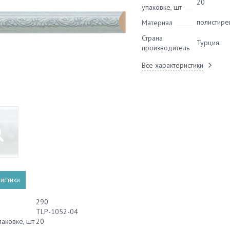
20
упаковке, шт
полистире
Материал
Страна
Турция
производитель
Все характеристики
истики
290
TLP-1052-04
паковке, шт
20