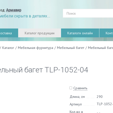
род:
Армавир
ебели скрыта в деталях....
оставка
Каталог продукции
Каталоги онлайн
Конт
/
Каталог
/
Мебельная фурнитура
/
Мебельный багет
/
Мебельный баг
льный багет TLP-1052-04
Сравнить
Длина, см
290
TLP-1052
Артикул
Кол-во в