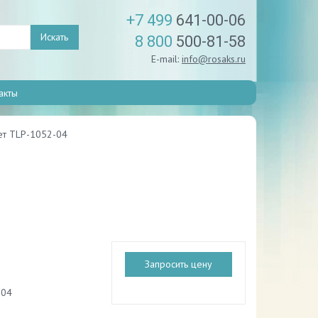
+7 499
641-00-06
Искать
8 800
500-81-58
E-mail:
info@rosaks.ru
акты
ет TLP-1052-04
Запросить цену
-04