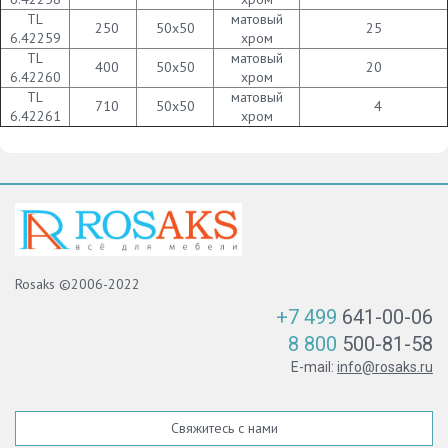
TL
матовый
250
50х50
25
6.42259
хром
TL
матовый
400
50х50
20
6.42260
хром
TL
матовый
710
50х50
4
6.42261
хром
Rosaks ©2006-2022
+7 499
641-00-06
8 800
500-81-58
E-mail:
info@rosaks.ru
Свяжитесь с нами