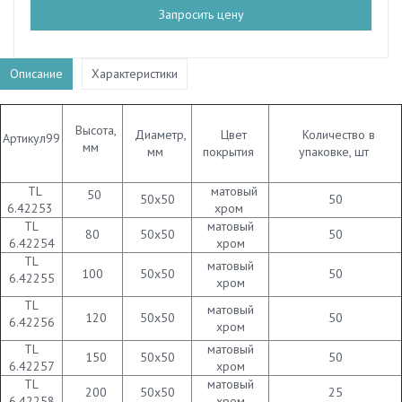
Запросить цену
Описание
Характеристики
Высота,
Диаметр,
Цвет
Количество в
Артикул99
мм
мм
покрытия
упаковке, шт
TL
матовый
50
50х50
50
6.42253
хром
TL
матовый
80
50х50
50
6.42254
хром
TL
матовый
100
50х50
50
6.42255
хром
TL
матовый
120
50х50
50
6.42256
хром
TL
матовый
150
50х50
50
6.42257
хром
TL
матовый
200
50х50
25
6.42258
хром