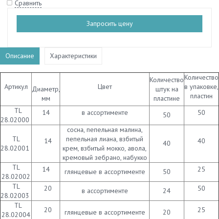
Сравнить
Запросить цену
Описание
Характеристики
Количество
Количество
Артикул
Цвет
в упаковке,
Диаметр,
штук на
пластин
мм
пластине
TL
14
в ассортименте
50
50
28.02000
сосна, пепельная малина,
TL
пепельная лиана, взбитый
14
40
40
28.02001
крем, взбитый мокко, авола,
кремовый зебрано, набукко
TL
14
25
глянцевые в ассортименте
50
28.02002
TL
20
50
в ассортименте
24
28.02003
TL
20
25
глянцевые в ассортименте
20
28.02004