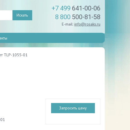
+7 499
641-00-06
Искать
8 800
500-81-58
E-mail:
info@rosaks.ru
акты
ет TLP-1055-01
Запросить цену
-01