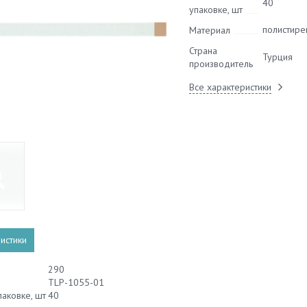
40
упаковке, шт
полистире
Материал
Страна
Турция
производитель
Все характеристики
истики
290
TLP-1055-01
паковке, шт
40