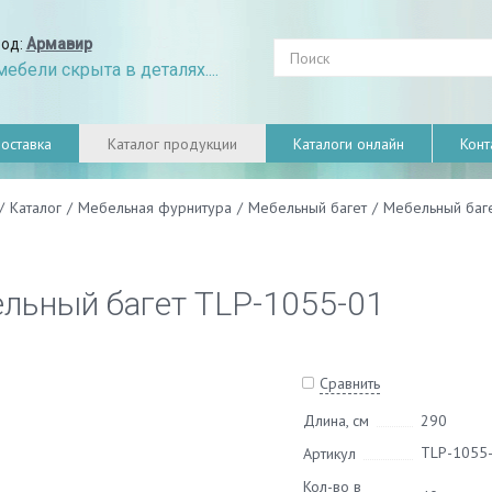
род:
Армавир
ебели скрыта в деталях....
оставка
Каталог продукции
Каталоги онлайн
Конт
/
Каталог
/
Мебельная фурнитура
/
Мебельный багет
/
Мебельный баг
льный багет TLP-1055-01
Сравнить
Длина, см
290
TLP-1055
Артикул
Кол-во в