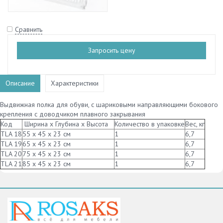
Сравнить
Запросить цену
Описание
Характеристики
Выдвижная полка для обуви, с шариковыми направляющими бокового
крепления с доводчиком плавного закрывания
Код
Ширина х Глубина х Высота
Количество в упаковке
Вес, кг
TLA 18
55 х 45 х 23 см
1
6,7
TLA 19
65 х 45 х 23 см
1
6,7
TLA 20
75 х 45 х 23 см
1
6,7
TLA 21
85 х 45 х 23 см
1
6,7